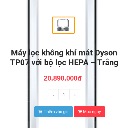
Máy lọc không khí mát Dyson
TP07 với bộ lọc HEPA – Trắng
20.890.000đ
-
+
Thêm vào giỏ
Mua ngay