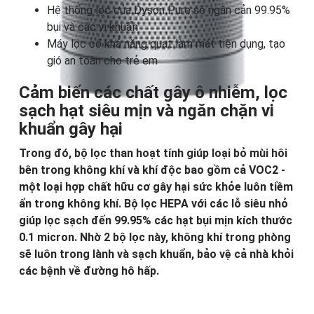
Hệ thống lọc của Dyson Pure sẽ ngăn cản 99.95%
bụi và các vi khuẩn
Máy lọc có khả năng quạt làm mát tiện dụng, tạo
gió an toàn cho trẻ em
Cảm biến các chất gây ô nhiễm, lọc
sạch hạt siêu mịn và ngăn chặn vi
khuẩn gây hại
Trong đó, bộ lọc than hoạt tính giúp loại bỏ mùi hôi
bên trong không khí và khí độc bao gồm cả VOC2 -
một loại hợp chất hữu cơ gây hại sức khỏe luôn tiềm
ẩn trong không khí. Bộ lọc HEPA với các lỗ siêu nhỏ
giúp lọc sạch đến 99.95% các hạt bụi mịn kích thước
0.1 micron. Nhờ 2 bộ lọc này, không khí trong phòng
sẽ luôn trong lành và sạch khuẩn, bảo vệ cả nhà khỏi
các bệnh về đường hô hấp.