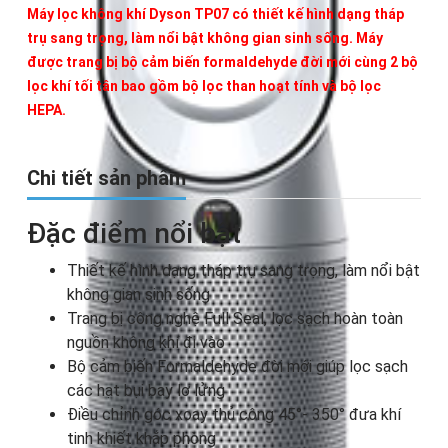
Máy lọc không khí Dyson TP07 có thiết kế hình dạng tháp
trụ sang trọng, làm nổi bật không gian sinh sống. Máy
được
trang bị bộ cảm biến formaldehyde đời mới
cùng 2 bộ
lọc khí tối tân bao gồm bộ lọc than hoạt tính và bộ lọc
HEPA.
Chi tiết sản phẩm
Đặc điểm nổi bật
Thiết kế hình dạng tháp trụ sang trọng, làm nổi bật
không gian sinh sống
Trang bị công nghệ Full Seal, lọc sạch hoàn toàn
nguồn không khí đi vào
Bộ cảm biến Formaldehyde đời mới giúp lọc sạch
các hạt bụi bay lơ lửng
Điều chỉnh góc xoay thủ công 45°- 350° đưa khí
tinh khiết khắp phòng